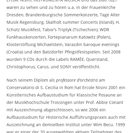
waren zu sehen und zu hören u.a. in der Frauenkirche
Dresden, Brandenburgische Sommerkonzerte, Tage Alter
Musik Regensburg, Skalholt summer Concerts (Island), H.
Schütz Musikfest, Tabor’s Triptyk (Tschechien), WDR
Funkhauskonzerten, Fortepianarum Katowitz (Polen),
Klosterstiftung Michaelstein, Varazdin baroque evenings
(Croatia) und den Batzdorfer Pfingstfestspielen. Seit 2008
wurden 9 CDs durch die Labels RAMÉE, Querstand,
Christophorus, Carus, und SONY veröffentlicht.
Nach seinem Diplom als
professore d‘orchestra
am
Conservatorio di S. Cecilia in Rom hat Ercole Nisini 2001 ein
Künstlerisches Aufbaustudium für Klassische Posaune an
der Musikhochschule Trossingen unter Prof. Abbie Conant
mit Auszeichnung abgeschlossen, so wie 2006 ein
Aufbaustudium für Historische Aufführungspraxis auch mit
Auszeichnung an demselben Institut unter Wim Becu. 1999
war er einer der 20 ausgewählten aktiven Teilnehmer des