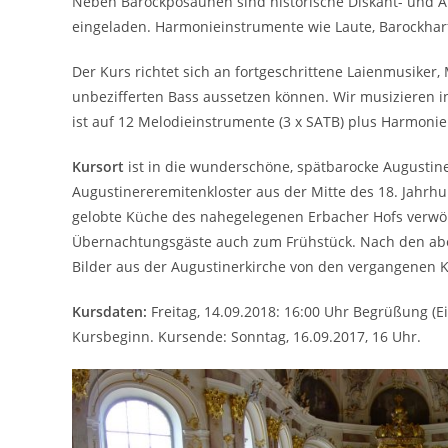
Neben Barockposaunen sind historische Diskant- und Al
eingeladen. Harmonieinstrumente wie Laute, Barockha
Der Kurs richtet sich an fortgeschrittene Laienmusiker,
unbezifferten Bass aussetzen können. Wir musizieren in
ist auf 12 Melodie­instrumente (3 x SATB) plus Harmoni
Kursort
ist in die wunderschöne, spätbarocke Augustin
Augustinereremitenkloster aus der Mitte des 18. Jahrh
gelobte Küche des nahegelegenen Erbacher Hofs verwö
Übernachtungsgäste auch zum Frühstück. Nach den abe
Bilder aus der Augustinerkirche von den vergangenen
Kursdaten:
Freitag, 14.09.2018: 16:00 Uhr Begrüßung (Ei
Kursbeginn. Kursende: Sonntag, 16.09.2017, 16 Uhr.