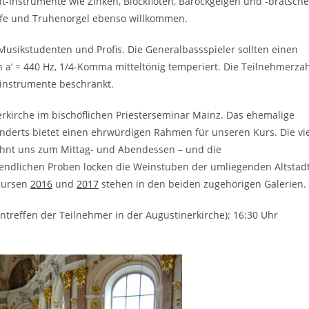
t-Instrumente wie Zinken, Blockflöten, Barockgeigen und -bratsch
rfe und Truhenorgel ebenso willkommen.
 Musikstudenten und Profis. Die Generalbassspieler sollten einen
 a‘ = 440 Hz, 1/4-Komma mitteltönig temperiert. Die Teilnehmerza
einstrumente beschränkt.
erkirche im bischöflichen Priesterseminar Mainz. Das ehemalige
underts bietet einen ehrwürdigen Rahmen für unseren Kurs. Die vi
hnt uns zum Mittag- und Abendessen – und die
ndlichen Proben locken die Weinstuben der umliegenden Altstadt
 Kursen
2016
und
2017
stehen in den beiden zugehörigen Galerien.
ntreffen der Teilnehmer in der Augustinerkirche); 16:30 Uhr