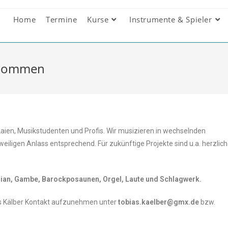
Home
Termine
Kurse
Instrumente & Spieler
llkommen
aien, Musikstudenten und Profis. Wir musizieren in wechselnden
iligen Anlass entsprechend. Für zukünftige Projekte sind u.a. herzlich
zian
,
Gambe
, Barockposaunen,
Orgel,
Laute und Schlagwerk.
bias Kälber Kontakt aufzunehmen unter
tobias.kaelber@gmx.de
bzw.